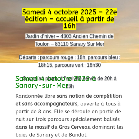
Samedi 4 octobre 2025 – 22e
édition – accueil à partir de
16h
Jardin d’hiver – 4303 Ancien Chemin de
Toulon – 83110 Sanary Sur Mer
Départs :
parcours rouge : 18h, parcours bleu :
18h15, pa
rcours vert : 18h30
Samedi 4 octobre 2025 à
Soupe au pistou à l’arrivée servie de 20h à
Sanary-sur-Mer
23h
Randonnée libre
sans notion de compétition
et sans accompagnateurs
, ouverte à tous à
partir de 8 ans. Elle se déroule en partie de
nuit sur trois parcours spécialement balisés
dans le massif du Gros Cerveau
dominant les
baies de Sanary et de Bandol.