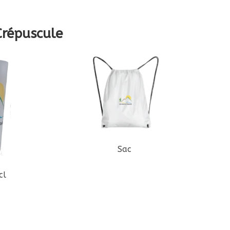
Crépuscule
Sac
cl