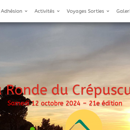
Adhésion
Activités
Voyages Sorties
Galer
a Ronde du Crépuscu
Samedi 12 octobre 2024 – 21e édition