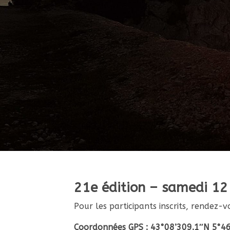
21e édition – samedi 12
Pour les participants inscrits, rendez
Coordonnées GPS : 43°08’309.1″N 5°46