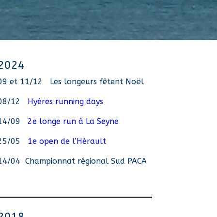
2024
09 et 11/12
Les longeurs fêtent Noël
08/12
Hyères running days
14/09
2e longe run à La Seyne
25/05
1e open de l’Hérault
14/04
Championnat régional Sud PACA
2018